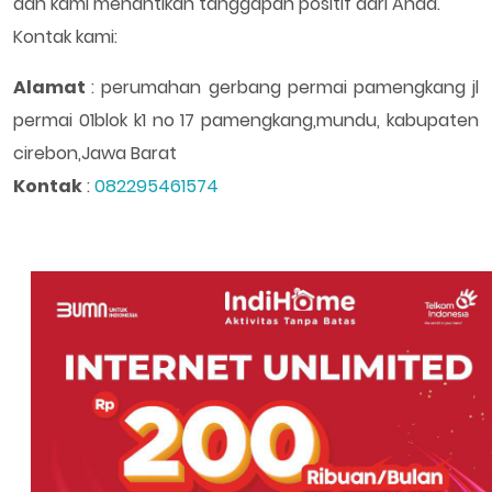
dan kami menantikan tanggapan positif dari Anda.
Kontak kami:
Alamat
: perumahan gerbang permai pamengkang jl
permai 01blok k1 no 17 pamengkang,mundu, kabupaten
cirebon,Jawa Barat
Kontak
:
082295461574