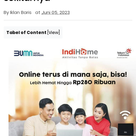
By
Iklan Baris
at
Juni 05, 2023
Tabel of Content
[
View
]