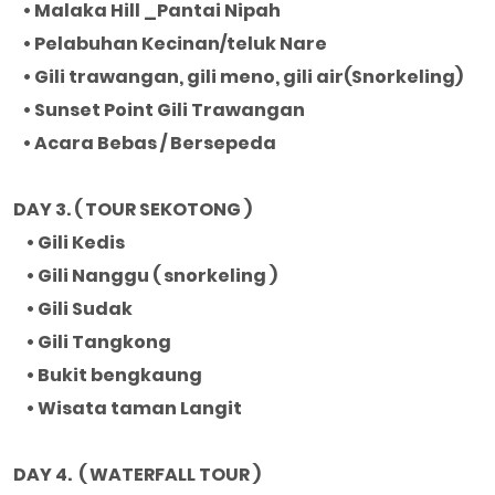
• Malaka Hill _Pantai Nipah
• Pelabuhan Kecinan/teluk Nare
• Gili trawangan, gili meno, gili air(Snorkeling)
• Sunset Point Gili Trawangan
• Acara Bebas / Bersepeda
DAY 3. ( TOUR SEKOTONG )
• Gili Kedis
• Gili Nanggu ( snorkeling )
• Gili Sudak
• Gili Tangkong
• Bukit bengkaung
• Wisata taman Langit
DAY 4. ( WATERFALL TOUR )