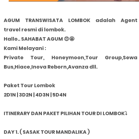
AGUM TRANSWISATA LOMBOK adalah Agent
travel resmi di lombok.
Hallo.. SAHABAT AGUM 😍🤩
Kami Melayani :
Private Tour, Honeymoon,Tour Group,Sewa
Bus,Hiace,Inova Reborn,Avanza dll.
Paket Tour Lombok
2D1N | 3D2N | 4D3N | 5D4N
ITINERARY DAN PAKET PILIHAN TOUR DI LOMBOK⤵️
DAY 1. ( SASAK TOUR MANDALIKA )