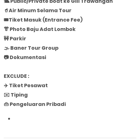
🛳️ Public/Private boat ke Gili Trawangan
🥤Air Minum Selama Tour
🎟️Tiket Masuk (Entrance Fee)
👘 Photo Baju Adat Lombok
🚧 Parkir
🌫️ Baner Tour Group
📷 Dokumentasi
EXCLUDE :
✈️ Tiket Pesawat
✉️ Tiping
👜 Pengeluaran Pribadi