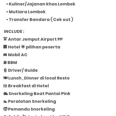
• Kuliner/Jajanan khas Lombok
• Mutiara Lombok
• Transfer Bandara ( Cek out )
INCLUDE :
🚖 Antar Jemput Airport PP
🏢 Hotel 🌟 pilihan peserta
🚐 Mobil AC
⛽ BBM
👮 Driver/ Guide
🍽️ Lunch , Dinner di local Resto
🍱 Breakfast di Hotel
🛳️ Snorkeling Boat Pantai Pink
🏊 Peralatan Snorkeling
🧒 Pemandu Snorkeling