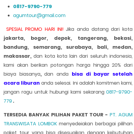
0817-9790-779
agumtour@gmail.com
SPESIAL PROMO HARI INI!
Jika anda datang dari kota
jakarta, bogor, depok, tangerang, bekasi,
bandung, semarang, surabaya, bali, medan,
makassar,
dan kota kota lain dari seluruh indonesia,
kami akan berikan potongan harga hingga 20% dari
biaya biasanya
,
dan anda
bisa di bayar setelah
acara liburan
anda selesai. Ini adalah komitmen kami,
jangan ragu untuk hubungi kami sekarang
0817-9790-
779
.
TERSEDIA BANYAK PILIHAN PAKET TOUR -
PT. AGUM
TRANSWISATA LOMBOK
menyedeiakan berbagai pilihan
paket tour yang bisa disesuaikan dengan kebutuhan